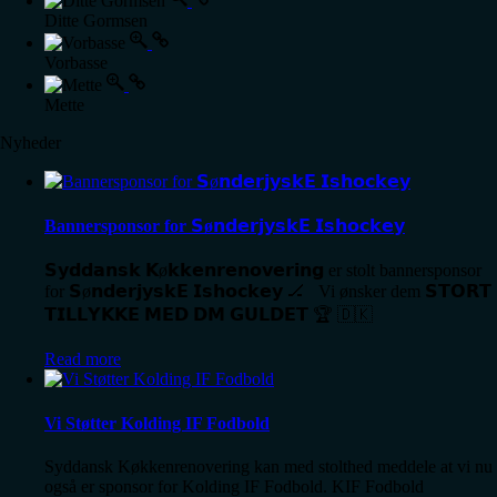
Ditte Gormsen
Vorbasse
Mette
Nyheder
Bannersponsor for 𝗦ø𝗻𝗱𝗲𝗿𝗷𝘆𝘀𝗸𝗘 𝗜𝘀𝗵𝗼𝗰𝗸𝗲𝘆
𝗦𝘆𝗱𝗱𝗮𝗻𝘀𝗸 𝗞ø𝗸𝗸𝗲𝗻𝗿𝗲𝗻𝗼𝘃𝗲𝗿𝗶𝗻𝗴 er stolt bannersponsor
for 𝗦ø𝗻𝗱𝗲𝗿𝗷𝘆𝘀𝗸𝗘 𝗜𝘀𝗵𝗼𝗰𝗸𝗲𝘆 🏒 Vi ønsker dem 𝗦𝗧𝗢𝗥𝗧
𝗧𝗜𝗟𝗟𝗬𝗞𝗞𝗘 𝗠𝗘𝗗 𝗗𝗠 𝗚𝗨𝗟𝗗𝗘𝗧 🏆 🇩🇰
Read more
Vi Støtter Kolding IF Fodbold
Syddansk Køkkenrenovering kan med stolthed meddele at vi nu
også er sponsor for Kolding IF Fodbold. KIF Fodbold