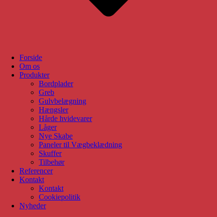
Forside
Om os
Produkter
Bordplader
Greb
Gulvbelægning
Hængsler
Hårde hvidevarer
Låger
Nye Skabe
Paneler til Vægbeklædning
Skuffer
Tilbehør
Referencer
Kontakt
Kontakt
Cookiepolitik
Nyheder