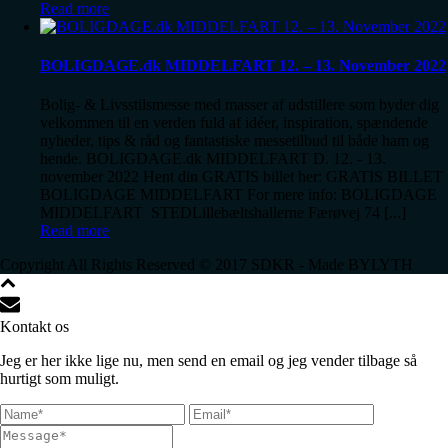
Read more
BOLIGDAGE.dk MIDDELFART 12. – 13. November 2022
Bolig- & Livsstilsmesse med masser af udstillere som byder dig
velkommen til en verden fuld af idéer, inspiration, spændende
nyheder, tips & råd og fantastiske messetilbud til både ham og
hende. BOLIGDAGE.dk MIDDELFART D. 12. - 13.
november 2022 Hent din GRATIS billet her: GRATIS BILLET
BOLIGDAGE MIDDELFART For mere info: BOLIGDAGE
MIDDELFART STEDLillebæltshallerne Færøvej 74 [...]
Read more
Copyright All Rights Reserved © 2017 SDKR - Made BYLYTH
Kontakt os
Jeg er her ikke lige nu, men send en email og jeg vender tilbage så
hurtigt som muligt.