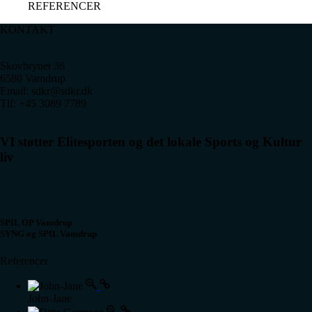
REFERENCER
KONTAKT
Skovbrynet 36
6580 Vamdrup
Email: sdkr@sdkr.dk
Tlf: +45 3089 7789
VI støtter Elitesporten og det lokale Sports og Kultur
liv
SPIL OP Vamdrup
SYNG og SPIL Vamdrup
Referencer
John-Jane