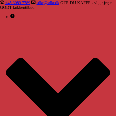
+45 3089 7789
sdkr@sdkr.dk
GI´R DU KAFFE - så gir jeg et
GODT køkkentilbud