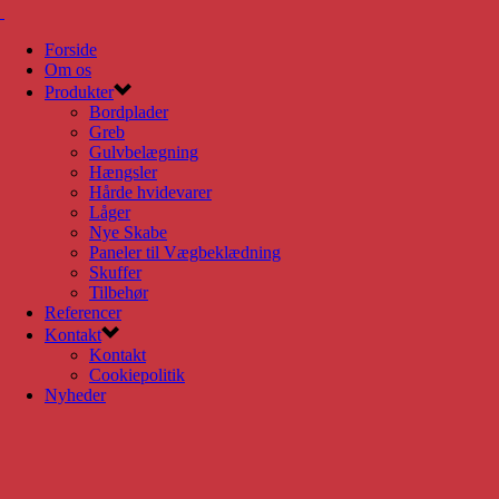
Forside
Om os
Produkter
Bordplader
Greb
Gulvbelægning
Hængsler
Hårde hvidevarer
Låger
Nye Skabe
Paneler til Vægbeklædning
Skuffer
Tilbehør
Referencer
Kontakt
Kontakt
Cookiepolitik
Nyheder