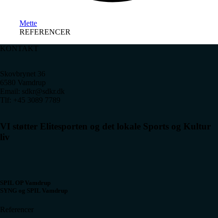
Mette
REFERENCER
KONTAKT
Skovbrynet 36
6580 Vamdrup
Email: sdkr@sdkr.dk
Tlf: +45 3089 7789
VI støtter Elitesporten og det lokale Sports og Kultur
liv
SPIL OP Vamdrup
SYNG og SPIL Vamdrup
Referencer