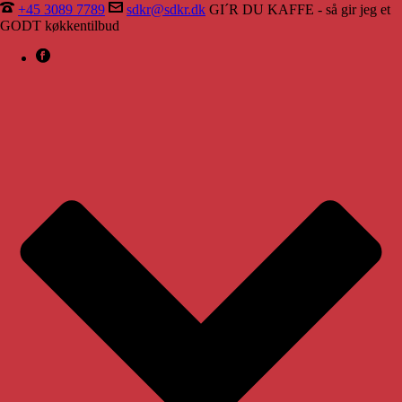
+45 3089 7789
sdkr@sdkr.dk
GI´R DU KAFFE - så gir jeg et
GODT køkkentilbud