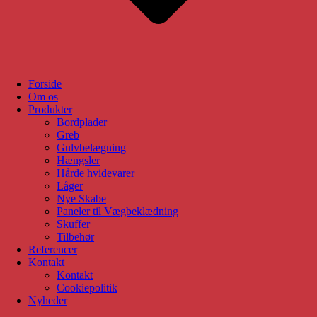
Forside
Om os
Produkter
Bordplader
Greb
Gulvbelægning
Hængsler
Hårde hvidevarer
Låger
Nye Skabe
Paneler til Vægbeklædning
Skuffer
Tilbehør
Referencer
Kontakt
Kontakt
Cookiepolitik
Nyheder