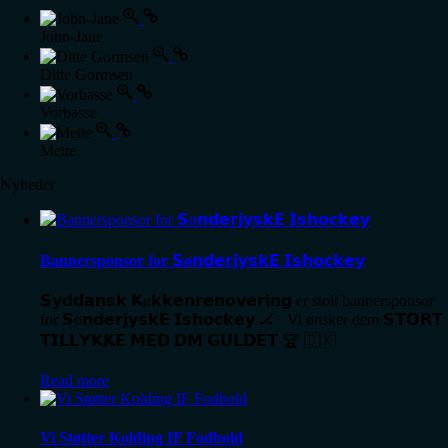
John-Jane
Ditte Gormsen
Vorbasse
Mette
Nyheder
Bannersponsor for 𝗦ø𝗻𝗱𝗲𝗿𝗷𝘆𝘀𝗸𝗘 𝗜𝘀𝗵𝗼𝗰𝗸𝗲𝘆
𝗦𝘆𝗱𝗱𝗮𝗻𝘀𝗸 𝗞ø𝗸𝗸𝗲𝗻𝗿𝗲𝗻𝗼𝘃𝗲𝗿𝗶𝗻𝗴 er stolt bannersponsor
for 𝗦ø𝗻𝗱𝗲𝗿𝗷𝘆𝘀𝗸𝗘 𝗜𝘀𝗵𝗼𝗰𝗸𝗲𝘆 🏒 Vi ønsker dem 𝗦𝗧𝗢𝗥𝗧
𝗧𝗜𝗟𝗟𝗬𝗞𝗞𝗘 𝗠𝗘𝗗 𝗗𝗠 𝗚𝗨𝗟𝗗𝗘𝗧 🏆 🇩🇰
Read more
Vi Støtter Kolding IF Fodbold