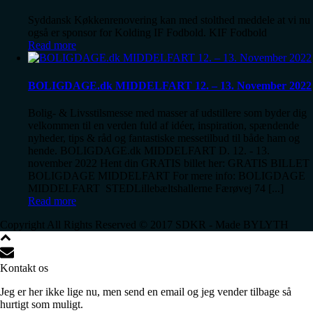
Syddansk Køkkenrenovering kan med stolthed meddele at vi nu
også er sponsor for Kolding IF Fodbold. KIF Fodbold
Read more
BOLIGDAGE.dk MIDDELFART 12. – 13. November 2022
Bolig- & Livsstilsmesse med masser af udstillere som byder dig
velkommen til en verden fuld af idéer, inspiration, spændende
nyheder, tips & råd og fantastiske messetilbud til både ham og
hende. BOLIGDAGE.dk MIDDELFART D. 12. - 13.
november 2022 Hent din GRATIS billet her: GRATIS BILLET
BOLIGDAGE MIDDELFART For mere info: BOLIGDAGE
MIDDELFART STEDLillebæltshallerne Færøvej 74 [...]
Read more
Copyright All Rights Reserved © 2017 SDKR - Made BYLYTH
Kontakt os
Jeg er her ikke lige nu, men send en email og jeg vender tilbage så
hurtigt som muligt.