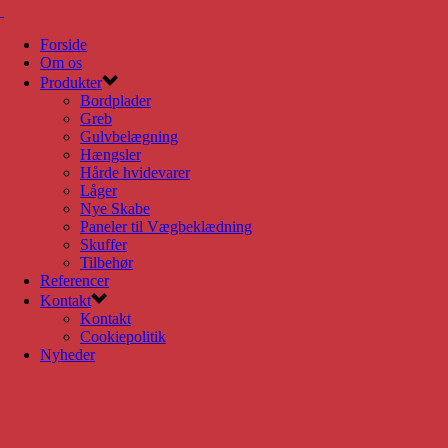
Forside
Om os
Produkter
Bordplader
Greb
Gulvbelægning
Hængsler
Hårde hvidevarer
Låger
Nye Skabe
Paneler til Vægbeklædning
Skuffer
Tilbehør
Referencer
Kontakt
Kontakt
Cookiepolitik
Nyheder