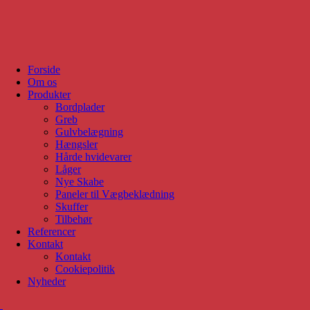
Forside
Om os
Produkter
Bordplader
Greb
Gulvbelægning
Hængsler
Hårde hvidevarer
Låger
Nye Skabe
Paneler til Vægbeklædning
Skuffer
Tilbehør
Referencer
Kontakt
Kontakt
Cookiepolitik
Nyheder