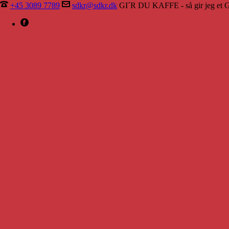
+45 3089 7789
sdkr@sdkr.dk
GI´R DU KAFFE - så gir jeg et