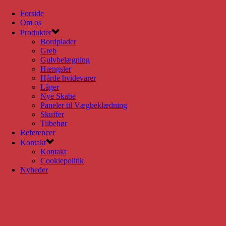
Forside
Om os
Produkter
Bordplader
Greb
Gulvbelægning
Hængsler
Hårde hvidevarer
Låger
Nye Skabe
Paneler til Vægbeklædning
Skuffer
Tilbehør
Referencer
Kontakt
Kontakt
Cookiepolitik
Nyheder