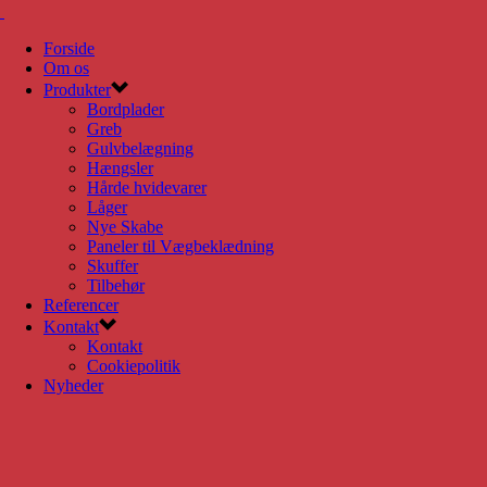
Forside
Om os
Produkter
Bordplader
Greb
Gulvbelægning
Hængsler
Hårde hvidevarer
Låger
Nye Skabe
Paneler til Vægbeklædning
Skuffer
Tilbehør
Referencer
Kontakt
Kontakt
Cookiepolitik
Nyheder