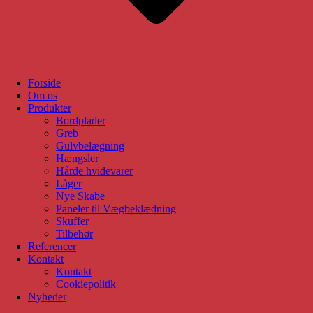
Forside
Om os
Produkter
Bordplader
Greb
Gulvbelægning
Hængsler
Hårde hvidevarer
Låger
Nye Skabe
Paneler til Vægbeklædning
Skuffer
Tilbehør
Referencer
Kontakt
Kontakt
Cookiepolitik
Nyheder