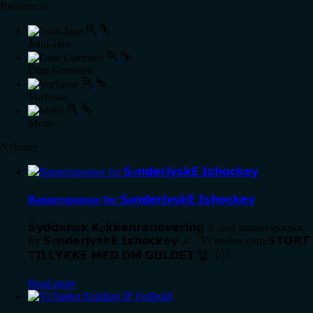
Referencer
John-Jane
Ditte Gormsen
Vorbasse
Mette
Nyheder
Bannersponsor for 𝗦ø𝗻𝗱𝗲𝗿𝗷𝘆𝘀𝗸𝗘 𝗜𝘀𝗵𝗼𝗰𝗸𝗲𝘆
𝗦𝘆𝗱𝗱𝗮𝗻𝘀𝗸 𝗞ø𝗸𝗸𝗲𝗻𝗿𝗲𝗻𝗼𝘃𝗲𝗿𝗶𝗻𝗴 er stolt bannersponsor
for 𝗦ø𝗻𝗱𝗲𝗿𝗷𝘆𝘀𝗸𝗘 𝗜𝘀𝗵𝗼𝗰𝗸𝗲𝘆 🏒 Vi ønsker dem 𝗦𝗧𝗢𝗥𝗧
𝗧𝗜𝗟𝗟𝗬𝗞𝗞𝗘 𝗠𝗘𝗗 𝗗𝗠 𝗚𝗨𝗟𝗗𝗘𝗧 🏆 🇩🇰
Read more