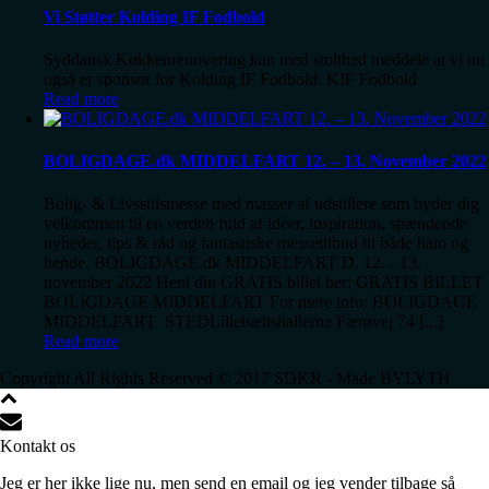
Vi Støtter Kolding IF Fodbold
Syddansk Køkkenrenovering kan med stolthed meddele at vi nu
også er sponsor for Kolding IF Fodbold. KIF Fodbold
Read more
BOLIGDAGE.dk MIDDELFART 12. – 13. November 2022
Bolig- & Livsstilsmesse med masser af udstillere som byder dig
velkommen til en verden fuld af idéer, inspiration, spændende
nyheder, tips & råd og fantastiske messetilbud til både ham og
hende. BOLIGDAGE.dk MIDDELFART D. 12. - 13.
november 2022 Hent din GRATIS billet her: GRATIS BILLET
BOLIGDAGE MIDDELFART For mere info: BOLIGDAGE
MIDDELFART STEDLillebæltshallerne Færøvej 74 [...]
Read more
Copyright All Rights Reserved © 2017 SDKR - Made BYLYTH
Kontakt os
Jeg er her ikke lige nu, men send en email og jeg vender tilbage så