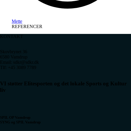
Mette
REFERENCER
KONTAKT
Skovbrynet 36
6580 Vamdrup
Email: sdkr@sdkr.dk
Tlf: +45 3089 7789
VI støtter Elitesporten og det lokale Sports og Kultur
liv
SPIL OP Vamdrup
SYNG og SPIL Vamdrup