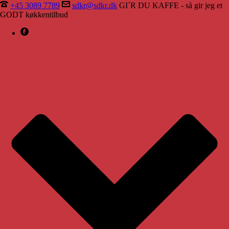
+45 3089 7789
sdkr@sdkr.dk
GI´R DU KAFFE - så gir jeg et
GODT køkkentilbud